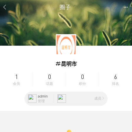
圈子
昆明市
1
0
0
6
会员
话题
积分
排名
admin
成员
管理